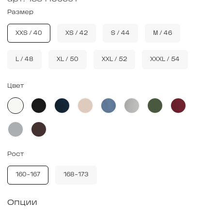
Размер
XXS / 40
XS / 42
S / 44
M / 46
L / 48
XL / 50
XXL / 52
XXXL / 54
Цвет
Рост
160-167
168-173
Опции