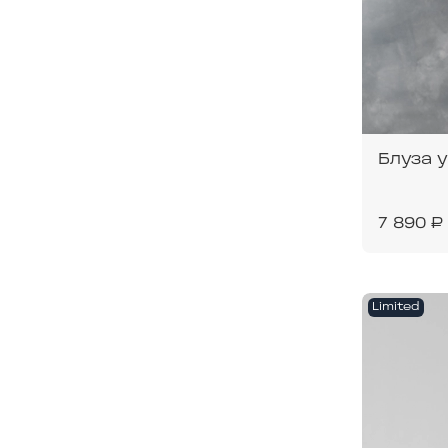
Блуза 
7 890 ₽
Limited