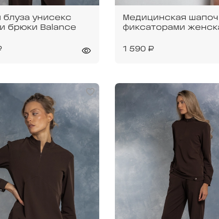
 блуза унисекс
Медицинская шапоч
и брюки Balance
фиксаторами женск
₽
1 590 ₽