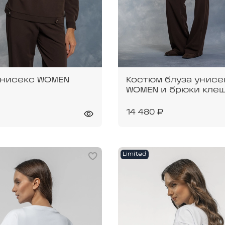
унисекс WOMEN
Костюм блуза унисе
WOMEN и брюки кле
14 480 ₽
Limited