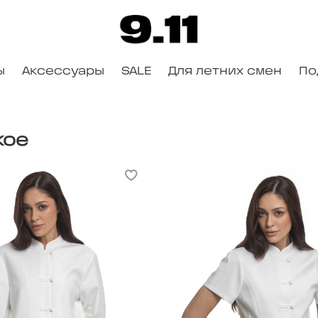
ы
Аксессуары
SALE
Для летних смен
По
кое