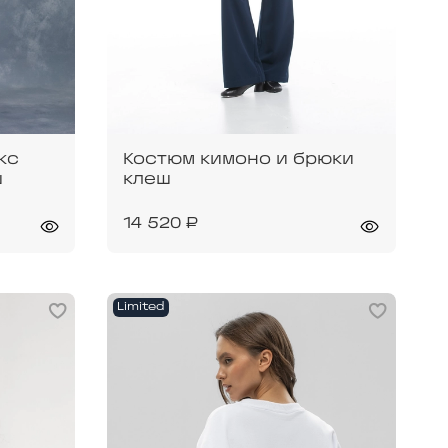
кс
Костюм кимоно и брюки
ш
клеш
14 520 ₽
Limited