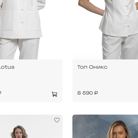
Lotus
Топ Оникс
₽
8 590 ₽