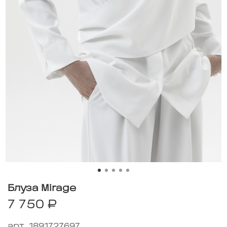
Блуза Mirage
7 750 ₽
арт.
1891727697